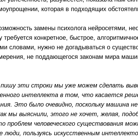
амоупрощении, которая в подходящих обстоятел
 возможность замены психолога нейросетями, н
 требуется конкретное, быстрое, алгоритмично
и словами, нужно не догадываться о существо
змерения, не поддающегося законам мира маши
я пишу эти строки мы уже можем сделать вы
нного интеллекта в том, что касается реш
ания. Это было очевидно, поскольку машина 
 как мы выяснили, этого не хочет, желая, под
 что проблем человеческого существования мо
е люди, пользуясь искусственным интеллек