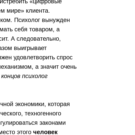
о истребить «цифровые
ем мире» клиента.
еком. Психолог вынужден
мать себя товаром, а
сит. А следовательно,
разом выигрывает
лжен удовлетворить спрос
механизмом, а значит очень
 концов психолог
чной экономики, которая
ческого, техногенного
егулироваться законами
Вместо этого
человек