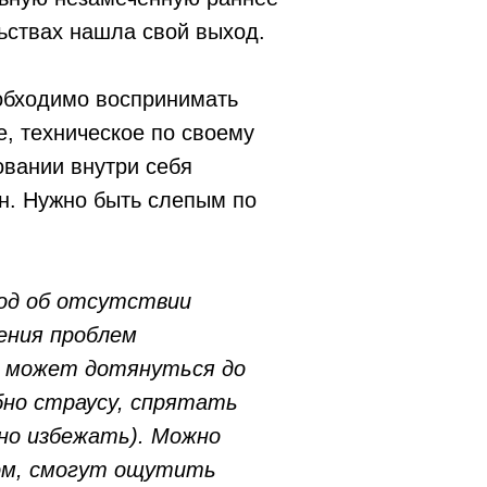
ьствах нашла свой выход.
еобходимо воспринимать
е, техническое по своему
вании внутри себя
н. Нужно быть слепым по
вод об отсутствии
ения проблем
не может дотянуться до
обно страусу, спрятать
жно избежать). Можно
том, смогут ощутить