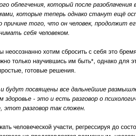
о облегчения, который после разоблачения в
мами, которые теперь однако станут ещё ост
о причине того, что он человек, продолжит е
инимать себя человеком.
 неосознанно хотим сбросить с себя это бремя,
жно только научившись им быть*, однако для эт
простые, готовые решения.
м и будут посвящены все дальнейшие размышл
м здоровье - это и есть разговор о психологи
, этот разговор так сложен.
ать человеческой участи, регрессируя до сост