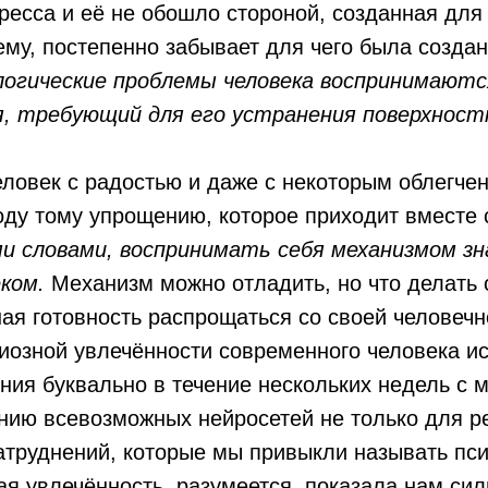
ресса и её не обошло стороной, созданная для
сему, постепенно забывает для чего была созда
логические проблемы человека воспринимаются
я, требующий для его устранения поверхност
еловек с радостью и даже с некоторым облегчен
году тому упрощению, которое приходит вместе
и словами, воспринимать себя механизмом зн
ком.
Механизм можно отладить, но что делать с
ная готовность распрощаться со своей человеч
диозной увлечённости современного человека и
ния буквально в течение нескольких недель с 
нию всевозможных нейросетей не только для р
затруднений, которые мы привыкли называть пс
ая увлечённость, разумеется, показала нам си