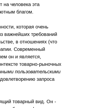
т на человека эта
лютным благом.
ности, которая очень
из важнейших требований
ьстве, в отношениях (что
ерапии. Современный
лем он и является,
онтексте товарно-рыночных
ёнными пользовательскими
 удовлетворению запроса
ящий товарный вид. Он -