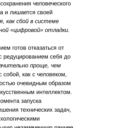
 сохранения человеческого
на и лишается своей
, как сбой в системе
ной «цифровой» отладки.
ием готов отказаться от
 с редуцированием себя до
ачительно проще, чем
 собой, как с человеком,
ностью очевидным образом
скусственным интеллектом.
момента запуска
ешения технических задач,
ихологическими
льную незамеченную раннее