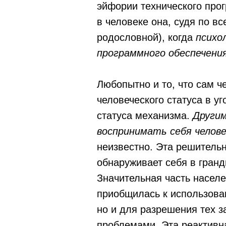
эйфории технического прог
в человеке она, судя по в
родословной), когда
психо
программного обеспечени
Любопытно и то, что сам ч
человеческого статуса в у
статуса механизма.
Другим
воспринимать себя челове
неизвестно. Эта решитель
обнаруживает себя в гран
Значительная часть населе
приобщилась к использова
но и для разрешения тех 
проблемами. Эта реактивн