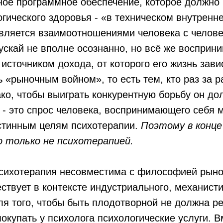
сное программное обеспечение, которое должн
гического здоровья - «в техническом внутренн
вляется взаимоотношениями человека с челов
пускай не вполне осознанно, но всё же восприни
 источником дохода, от которого его жизнь зави
 «рыночным войном», то есть тем, кто раз за 
ко, чтобы выиграть конкурентную борьбу он до
с - это спрос человека, воспринимающего себя 
истинным целям психотерапии.
Поэтому в конце
о только не психотерапией.
сихотерапия несовместима с философией рыно
ствует в контексте индустриального, механисти
ля того, чтобы быть плодотворной не должна р
покупать у психолога психологические услуги. 