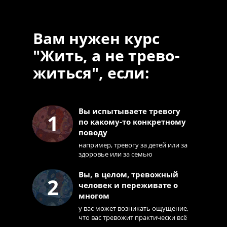
Вам нужен курс
"Жить, а не трево-
житься", если:
Вы испытываете тревогу
1
по какому-то конкретному
поводу
например, тревогу за детей или за
здоровье или за семью
Вы, в целом, тревожный
2
человек и переживате о
Выберите
многом
интересующий раздел
у вас может возникать ощущение,
что вас тревожит практически всё