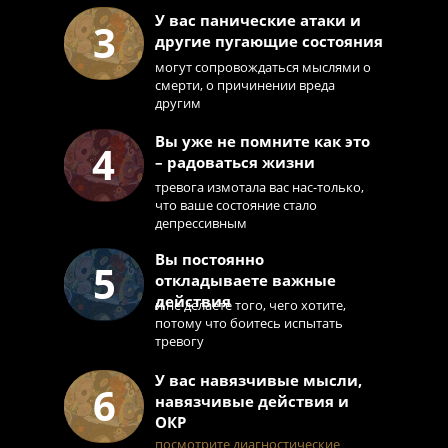
У вас панические атаки и
3
КОМУ НУЖЕН
ПРО АВТОРА
другие пугающие состояния
КУРС
КУРСА
могут сопровождаться мыслями о
смерти, о причинении вреда
другим
КАК ПРОХОДИТ
ПРОГРАММА
КУРС
Вы уже не помните как это
КУРСА
4
– радоваться жизни
тревога измотала вас нас-только,
ЧАСТЫЕ
что ваше состояние стало
ВОПРОСЫ
депрессивным
Вы постоянно
5
откладываете важные
действия
и не делаете того, чего хотите,
потому что боитесь испытать
тревогу
У вас навязчивые мысли,
6
навязчивые действия и
ОКР
посмотрите диагностические