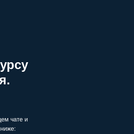
урсу
я.
щем чате и
 ниже: