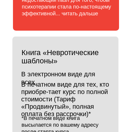
недостающий пазл для того, чтобы
психотерапии стала по-настоящему
эффективной... читать дальше
Книга «Невротические
шаблоны»
В электронном виде для
всех
В печатном виде для тех, кто
приобре-тает курс по полной
стоимости (Тариф
«Продвинутый», полная
оплата без рассрочки)*
*В печатном виде книга
высылается по вашему адресу
после старта курса